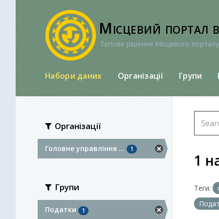
Перейти
до
Місцевий портал 
вмісту
Типове рішення Місцевого порталу
Набори даних
Організації
Групи
Організації
Головне управління ...
1
1 н
Групи
Теги:
Пода
Податки
1