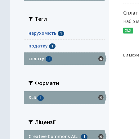
Сплат
Теги
Набір м
XLS
нерухомість
1
податку
1
Ви може
сплату
1
Формати
XLS
1
Ліцензії
Creative Commons At...
1