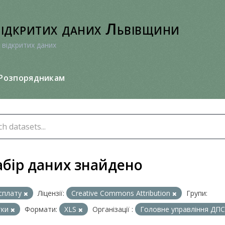
відкритих даних Львівщини
 відкритих даних
Розпорядникам
абір даних знайдено
сплату
Ліцензії:
Creative Commons Attribution
Групи:
тки
Формати:
XLS
Організації :
Головне управління ДПС 