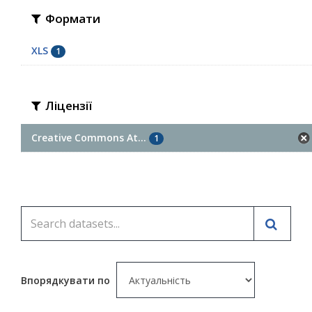
Формати
XLS
1
Ліцензії
Creative Commons At...
1
Впорядкувати по