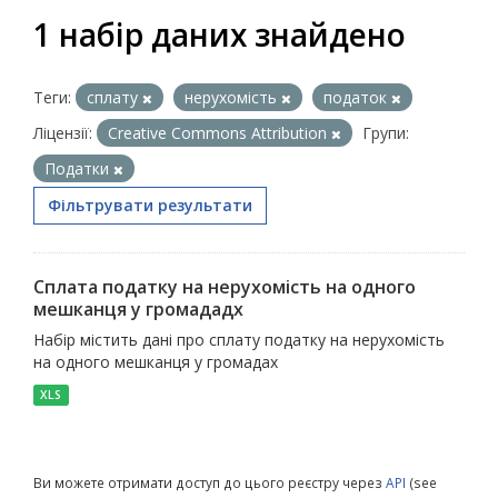
1 набір даних знайдено
Теги:
сплату
нерухомість
податок
Ліцензії:
Creative Commons Attribution
Групи:
Податки
Фільтрувати результати
Сплата податку на нерухомість на одного
мешканця у громададх
Набір містить дані про сплату податку на нерухомість
на одного мешканця у громадах
XLS
Ви можете отримати доступ до цього реєстру через
API
(see