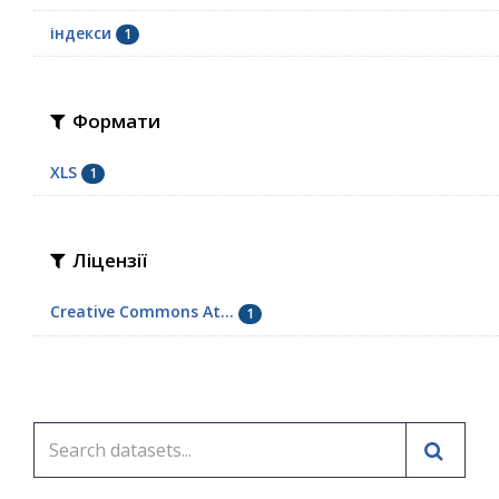
індекси
1
Формати
XLS
1
Ліцензії
Creative Commons At...
1