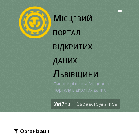
Перейти
до
Місцевий
вмісту
портал
відкритих
даних
Львівщини
Типове рішення Місцевого
порталу відкритих даних
Увійти
Зареєструватись
Організації