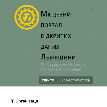
Перейти
до
Місцевий
вмісту
портал
відкритих
даних
Львівщини
Типове рішення Місцевого
порталу відкритих даних
Увійти
Зареєструватись
Організації