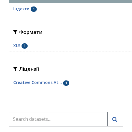
індекси
1
Формати
XLS
1
Ліцензії
Creative Commons At...
1