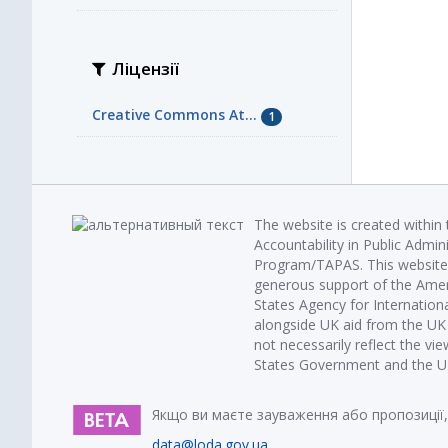
Ліцензії
Creative Commons At...
1
The website is created within
Accountability in Public Admin
Program/TAPAS. This website 
generous support of the Amer
States Agency for Internatio
alongside UK aid from the U
not necessarily reflect the vi
States Government and the UK 
Якщо ви маєте зауваження або пропозиції,
data@loda.gov.ua