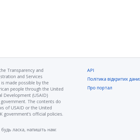
 the Transparency and
API
istration and Services
Політика відкритих дани
is made possible by the
Про портал
ican people through the United
nal Development (USAID)
K government. The contents do
ews of USAID or the United
government’s official policies.
 будь ласка, напишіть нам: