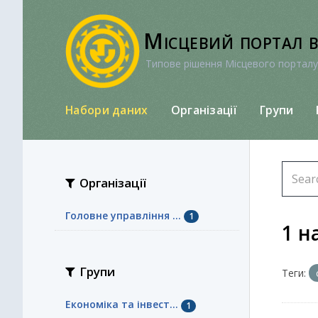
Перейти
до
Місцевий портал 
вмісту
Типове рішення Місцевого порталу
Набори даних
Організації
Групи
Організації
Головне управління ...
1
1 н
Групи
Теги:
Економіка та інвест...
1