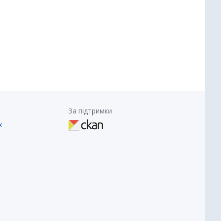
За підтримки
х