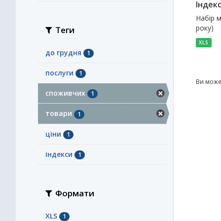
Індекс
Набір м
року)
Теги
XLS
до грудня
1
послуги
1
Ви може
споживчих
1
товари
1
ціни
1
індекси
1
Формати
XLS
1