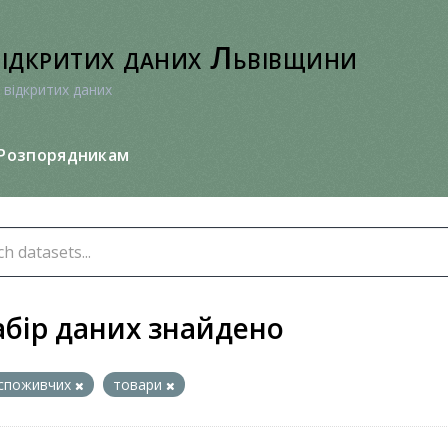
відкритих даних Львівщини
 відкритих даних
Розпорядникам
абір даних знайдено
споживчих
товари