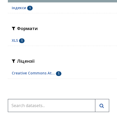
індекси
1
Формати
XLS
1
Ліцензії
Creative Commons At...
1