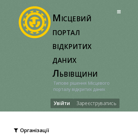
Перейти
до
Місцевий
вмісту
портал
відкритих
даних
Львівщини
Типове рішення Місцевого
порталу відкритих даних
Увійти
Зареєструватись
Організації