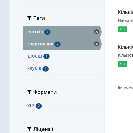
Кількі
Теги
Набір м
XLS
гуртків
2
спортивних
2
Кількі
Кількіс
ДЮСШ
1
XLS
клубів
1
Ви може
Формати
XLS
2
Ліцензії