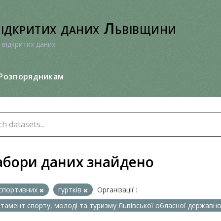
відкритих даних Львівщини
 відкритих даних
Розпорядникам
абори даних знайдено
спортивних
гуртків
Організації :
тамент спорту, молоді та туризму Львівської обласної державної