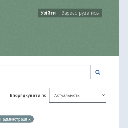
Увійти
Зареєструватись
Впорядкувати по
 адміністрації