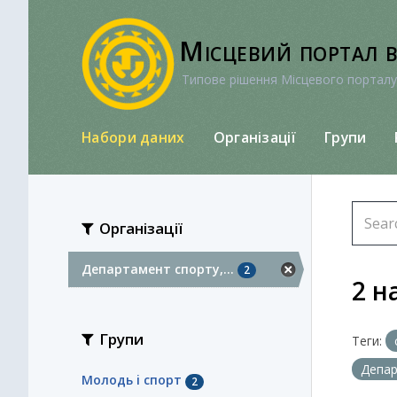
Перейти
до
Місцевий портал 
вмісту
Типове рішення Місцевого порталу
Набори даних
Організації
Групи
Організації
Департамент спорту,...
2
2 н
Групи
Теги:
Депар
Молодь i спорт
2