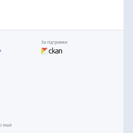
За підтримки
х
о інше