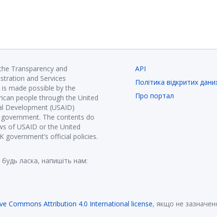
 the Transparency and
API
istration and Services
Політика відкритих дани
is made possible by the
Про портал
ican people through the United
nal Development (USAID)
K government. The contents do
ews of USAID or the United
government’s official policies.
 будь ласка, напишіть нам:
ive Commons Attribution 4.0 International license
, якщо не зазначен