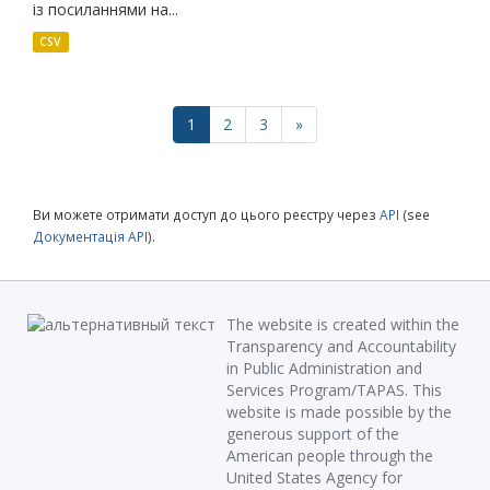
із посиланнями на...
CSV
1
2
3
»
Ви можете отримати доступ до цього реєстру через
API
(see
Документація API
).
The website is created within the
Transparency and Accountability
in Public Administration and
Services Program/TAPAS. This
website is made possible by the
generous support of the
American people through the
United States Agency for