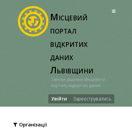
Перейти
до
Місцевий
вмісту
портал
відкритих
даних
Львівщини
Типове рішення Місцевого
порталу відкритих даних
Увійти
Зареєструватись
Організації