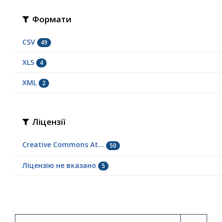
Формати
CSV
49
XLS
4
XML
2
Ліцензії
Creative Commons At...
50
Ліцензію не вказано
5