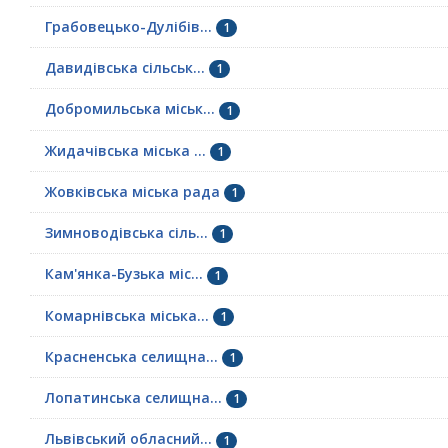
Грабовецько-Дулібів...
1
Давидівська сільськ...
1
Добромильська міськ...
1
Жидачівська міська ...
1
Жовківська міська рада
1
Зимноводівська сіль...
1
Кам'янка-Бузька міс...
1
Комарнівська міська...
1
Красненська селищна...
1
Лопатинська селищна...
1
Львівський обласний...
1