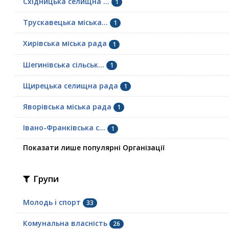
Східницька селищна ...
1
Трускавецька міська...
1
Хирівська міська рада
1
Шегинівська сільськ...
1
Щирецька селищна рада
1
Яворівська міська рада
1
Івано-Франківська с...
1
Показати лише популярні Організації
Групи
Молодь i спорт
33
Комунальна власність
26