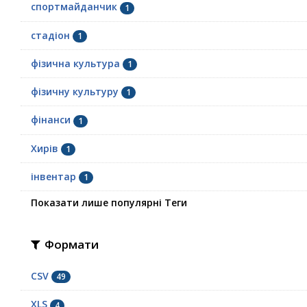
спортмайданчик
1
стадіон
1
фізична культура
1
фізичну культуру
1
фінанси
1
Хирів
1
інвентар
1
Показати лише популярні Теги
Формати
CSV
49
XLS
4