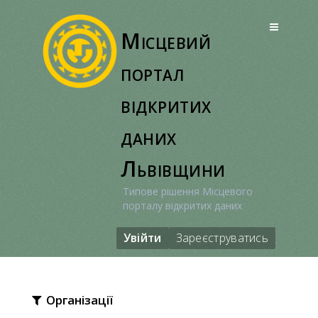
Перейти
до
Місцевий
вмісту
портал
відкритих
даних
Львівщини
Типове рішення Місцевого
порталу відкритих даних
Увійти
Зареєструватись
Організації