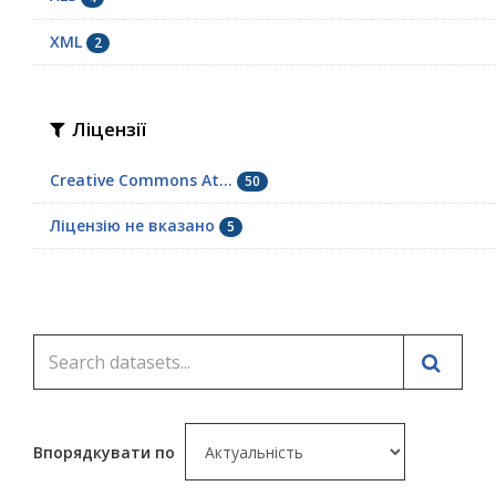
XML
2
Ліцензії
Creative Commons At...
50
Ліцензію не вказано
5
Впорядкувати по