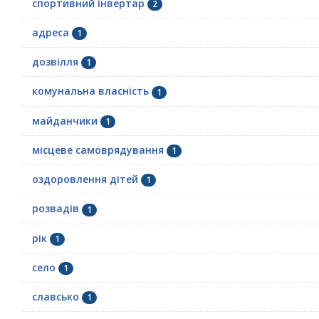
спортивний інвертар
2
адреса
1
дозвілля
1
комунальна власність
1
майданчики
1
місцеве самоврядування
1
оздоровлення дітей
1
розвадів
1
рік
1
село
1
славсько
1