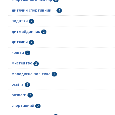
дитячий спортивний ...
4
видатки
2
дитмайданчик
2
дитячий
2
кошти
2
мистецтво
2
молодіжна політика
2
освіта
2
розваги
2
спортивний
2