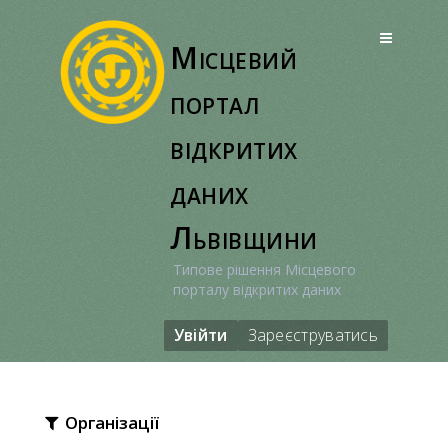
Перейти
до
Місцевий
вмісту
портал
відкритих
даних
Львівщини
Типове рішення Місцевого
порталу відкритих даних
Увійти
Зареєструватись
Організації