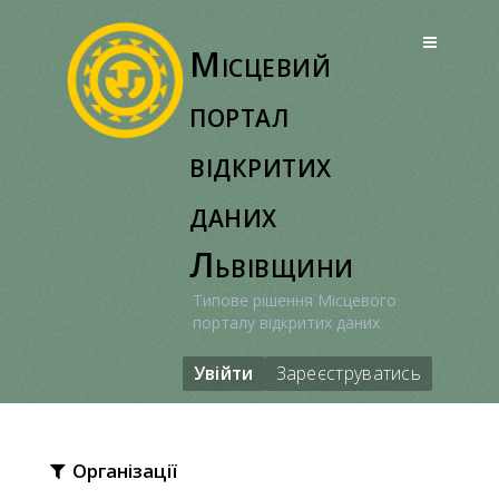
Перейти
до
Місцевий
вмісту
портал
відкритих
даних
Львівщини
Типове рішення Місцевого
порталу відкритих даних
Увійти
Зареєструватись
Організації