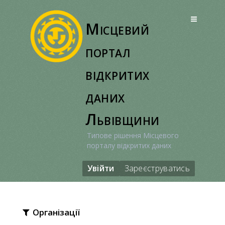
Перейти
до
Місцевий
вмісту
портал
відкритих
даних
Львівщини
Типове рішення Місцевого
порталу відкритих даних
Увійти
Зареєструватись
Організації