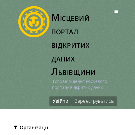
Перейти
до
Місцевий
вмісту
портал
відкритих
даних
Львівщини
Типове рішення Місцевого
порталу відкритих даних
Увійти
Зареєструватись
Організації