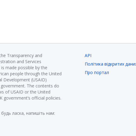
 the Transparency and
API
istration and Services
Політика відкритих дани
is made possible by the
Про портал
ican people through the United
nal Development (USAID)
K government. The contents do
ews of USAID or the United
government’s official policies.
 будь ласка, напишіть нам: