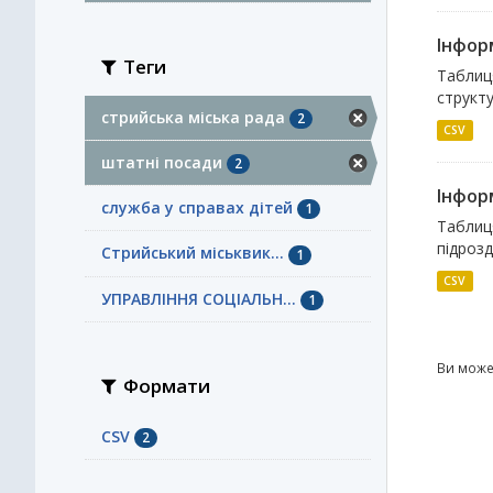
Інформ
Теги
Таблиця
структу
стрийська міська рада
2
CSV
штатні посади
2
Інформ
служба у справах дітей
1
Таблиця
підрозд
Стрийський міськвик...
1
CSV
УПРАВЛІННЯ СОЦІАЛЬН...
1
Ви може
Формати
CSV
2