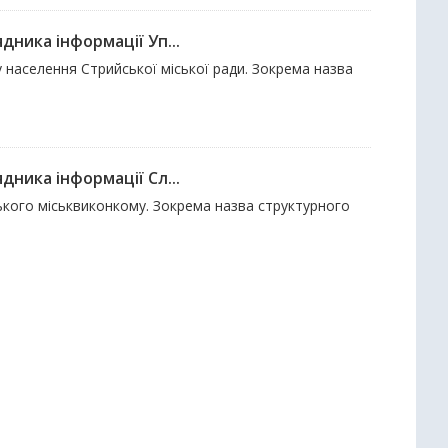
дника інформації Уп...
у населення Стрийської міської ради. Зокрема назва
дника інформації Сл...
ського міськвиконкому. Зокрема назва структурного