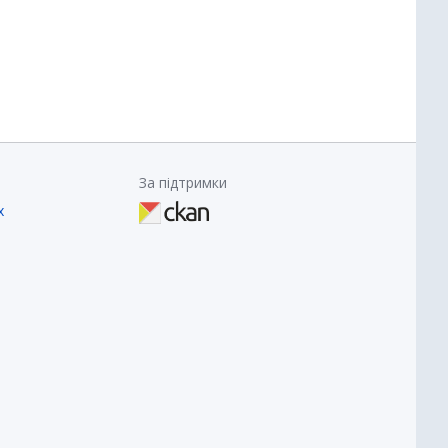
За підтримки
х