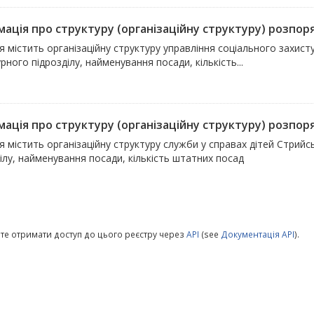
ація про структуру (організаційну структуру) розпоря
 містить організаційну структуру управління соціального захист
рного підрозділу, найменування посади, кількість...
ація про структуру (організаційну структуру) розпоря
 містить організаційну структуру служби у справах дітей Стрий
ілу, найменування посади, кількість штатних посад
те отримати доступ до цього реєстру через
API
(see
Документація API
).