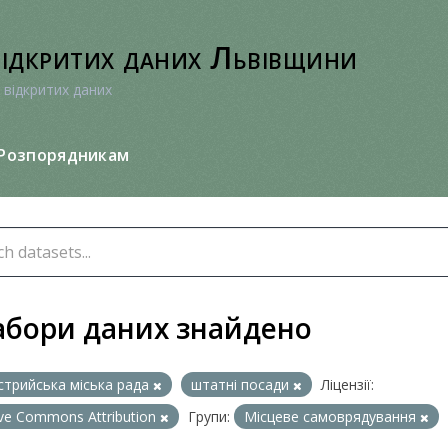
відкритих даних Львівщини
 відкритих даних
Розпорядникам
абори даних знайдено
стрийська міська рада
штатні посади
Ліцензії:
ive Commons Attribution
Групи:
Місцеве самоврядування