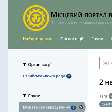
Перейти
до
Місцевий портал 
вмісту
Типове рішення Місцевого порталу
Набори даних
Організації
Групи
Організації
Стрийська міська рада
2
2 н
Групи
Теги:
Creat
Місцеве самоврядування
2