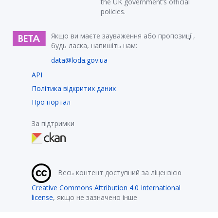
the UK government’s official
policies.
Якщо ви маєте зауваження або пропозиції,
будь ласка, напишіть нам:
data@loda.gov.ua
API
Політика відкритих даних
Про портал
За підтримки
Весь контент доступний за ліцензією
Creative Commons Attribution 4.0 International
license
, якщо не зазначено інше