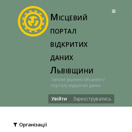
Перейти
до
Місцевий
вмісту
портал
відкритих
даних
Львівщини
Типове рішення Місцевого
порталу відкритих даних
Увійти
Зареєструватись
Організації