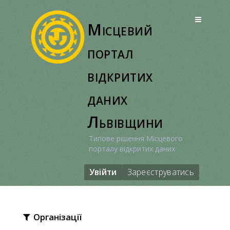
Перейти
до
Місцевий
вмісту
портал
відкритих
даних
Львівщини
Типове рішення Місцевого
порталу відкритих даних
Увійти
Зареєструватись
Організації