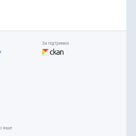
За підтримки
х
о інше