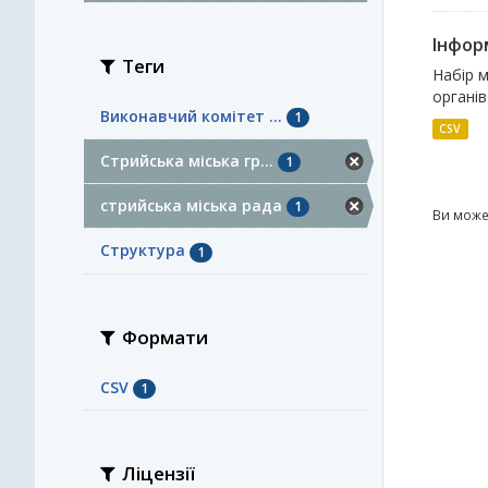
Інфор
Теги
Набір м
органів
Виконавчий комітет ...
1
CSV
Стрийська міська гр...
1
стрийська міська рада
1
Ви може
Структура
1
Формати
CSV
1
Ліцензії