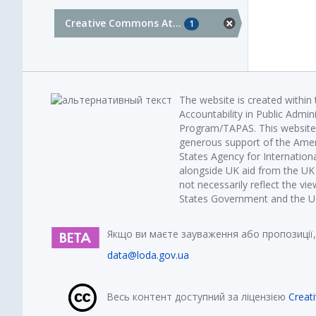
Creative Commons At...
1
The website is created within
Accountability in Public Admin
Program/TAPAS. This website 
generous support of the Amer
States Agency for Internatio
alongside UK aid from the U
not necessarily reflect the vi
States Government and the UK 
Якщо ви маєте зауваження або пропозиції,
data@loda.gov.ua
Весь контент доступний за ліцензією
Creat