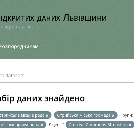
відкритих даних Львівщини
 відкритих даних
Розпорядникам
абір даних знайдено
стрийська міська рада
Стрийська міська громада
Групи:
ве самоврядування
Ліцензії:
Creative Commons Attribution