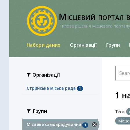
Перейти
до
Місцевий портал 
вмісту
Типове рішення Місцевого порталу
Набори даних
Організації
Групи
Організації
Стрийська міська рада
1
1 н
Групи
Теги:
Місце
Місцеве самоврядування
1