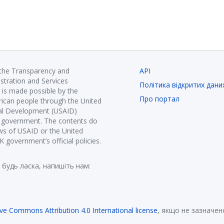
 the Transparency and
API
istration and Services
Політика відкритих дани
is made possible by the
Про портал
ican people through the United
nal Development (USAID)
K government. The contents do
ews of USAID or the United
government’s official policies.
 будь ласка, напишіть нам:
ive Commons Attribution 4.0 International license
, якщо не зазначен