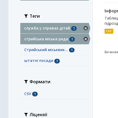
Інформ
Теги
Таблиця
підрозд
служба у справах дітей
1
CSV
стрийська міська рада
1
Стрийський міськвик...
1
Ви може
штатні посади
1
Формати
CSV
1
Ліцензії