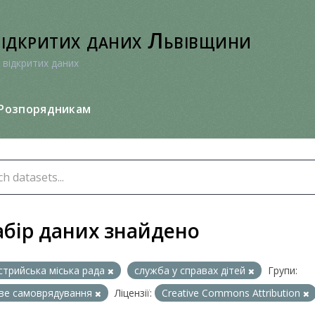
відкритих даних Львівщини
 відкритих даних
Розпорядникам
абір даних знайдено
стрийська міська рада
служба у справах дітей
Групи:
ве самоврядування
Ліцензії:
Creative Commons Attribution