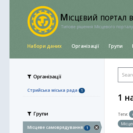
Перейти
до
Місцевий портал 
вмісту
Типове рішення Місцевого порталу
Набори даних
Організації
Групи
Організації
Стрийська міська рада
1
1 н
Групи
Теги:
Місце
Місцеве самоврядування
1