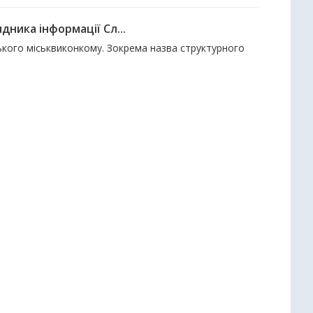
дника інформації Сл...
ського міськвиконкому. Зокрема назва структурного