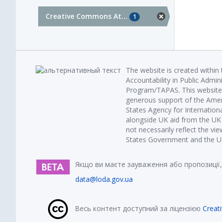
Creative Commons At...
1
The website is created within
Accountability in Public Admin
Program/TAPAS. This website 
generous support of the Amer
States Agency for Internatio
alongside UK aid from the U
not necessarily reflect the vi
States Government and the UK 
Якщо ви маєте зауваження або пропозиції,
data@loda.gov.ua
Весь контент доступний за ліцензією
Creat