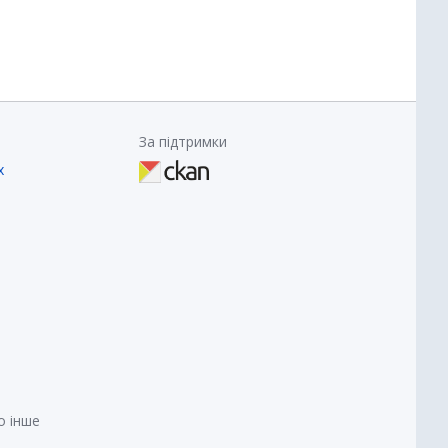
За підтримки
х
о інше