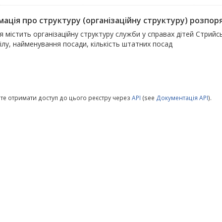
ація про структуру (організаційну структуру) розпоря
 містить організаційну структуру служби у справах дітей Стрий
ілу, найменування посади, кількість штатних посад
те отримати доступ до цього реєстру через
API
(see
Документація API
).