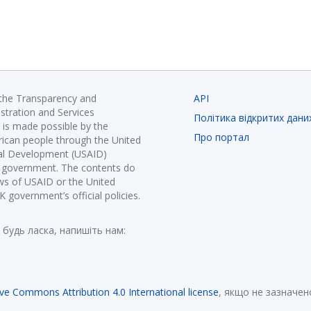
 the Transparency and
API
istration and Services
Політика відкритих дани
is made possible by the
Про портал
ican people through the United
nal Development (USAID)
K government. The contents do
ews of USAID or the United
government’s official policies.
 будь ласка, напишіть нам:
ive Commons Attribution 4.0 International license
, якщо не зазначен