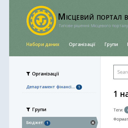
Перейти
до
Місцевий портал 
вмісту
Типове рішення Місцевого порталу
Набори даних
Організації
Групи
Організації
Департамент фінансі...
1
1 н
Групи
Теги:
Формат
Бюджет
1