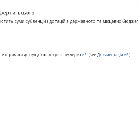
ферти, всього
істить суми субвенцій і дотацій з державного та місцевих бюджет
те отримати доступ до цього реєстру через
API
(see
Документація API
).