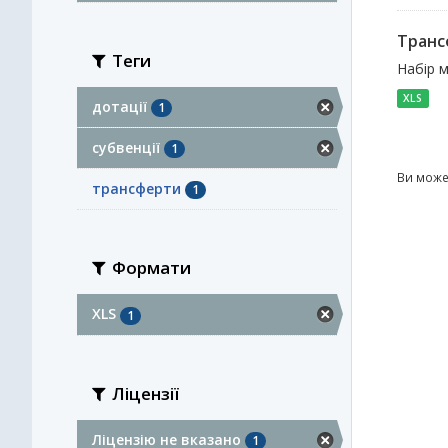
Транс
Теги
Набір м
XLS
дотації
1
субвенції
1
Ви може
трансферти
1
Формати
XLS
1
Ліцензії
Ліцензію не вказано
1