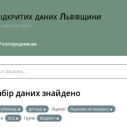
відкритих даних Львівщини
 відкритих даних
Розпорядникам
абір даних знайдено
субвенції
дотації
Ліцензії:
Ліцензію не вказано
и:
XLS
Групи:
Бюджет