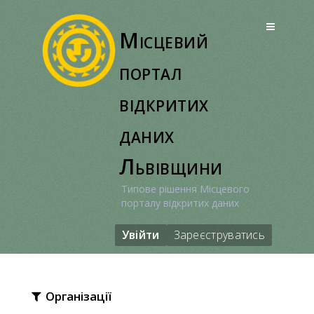
Перейти
до
Місцевий
вмісту
портал
відкритих
даних
Львівщини
Типове рішення Місцевого
порталу відкритих даних
Увійти
Зареєструватись
Організації