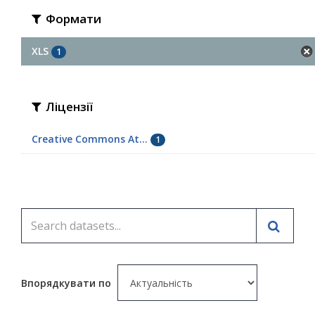
Формати
XLS
1
Ліцензії
Creative Commons At...
1
Впорядкувати по