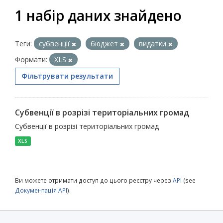
1 набір даних знайдено
Теги:
субвенції
бюджет
видатки
Формати:
XLS
Фільтрувати результати
Субвенції в розрізі територіальних громад
Субвенції в розрізі територіальних громад
XLS
Ви можете отримати доступ до цього реєстру через
API
(see
Документація API
).