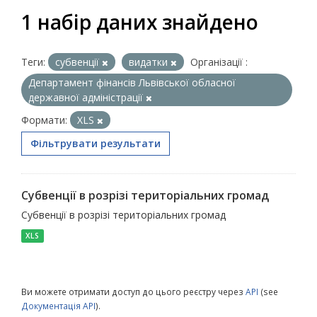
1 набір даних знайдено
Теги:
субвенції
видатки
Організації :
Департамент фінансів Львівської обласної
державної адміністрації
Формати:
XLS
Фільтрувати результати
Субвенції в розрізі територіальних громад
Субвенції в розрізі територіальних громад
XLS
Ви можете отримати доступ до цього реєстру через
API
(see
Документація API
).