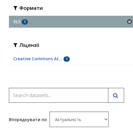
Формати
XLS
1
Ліцензії
Creative Commons At...
1
Впорядкувати по