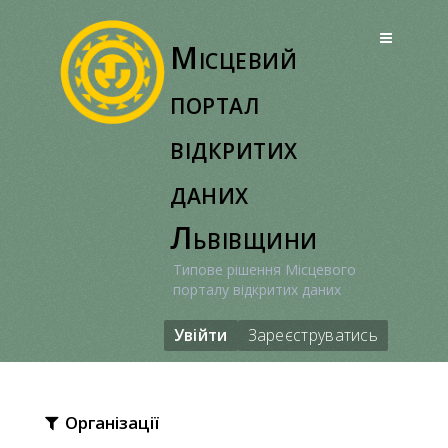
Перейти
до
Місцевий
вмісту
портал
відкритих
даних
Львівщини
Типове рішення Місцевого
порталу відкритих даних
Увійти
Зареєструватись
Організації