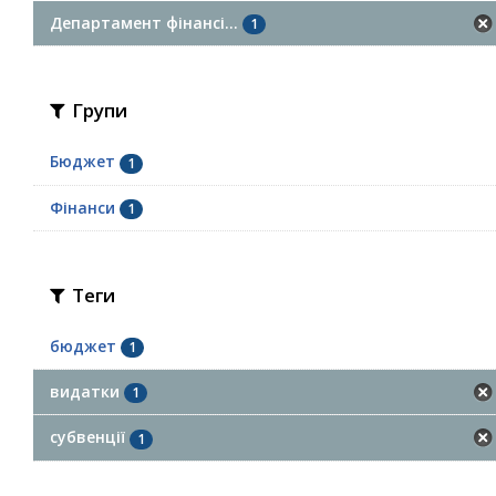
Департамент фінансі...
1
Групи
Бюджет
1
Фінанси
1
Теги
бюджет
1
видатки
1
субвенції
1