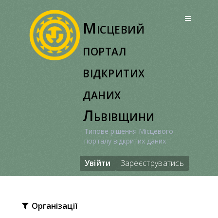
Перейти
до
Місцевий
вмісту
портал
відкритих
даних
Львівщини
Типове рішення Місцевого
порталу відкритих даних
Увійти
Зареєструватись
Організації