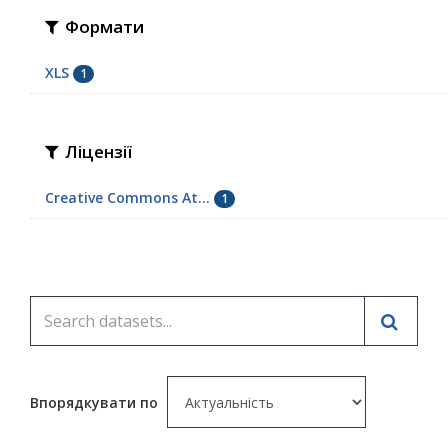
Формати
XLS
1
Ліцензії
Creative Commons At...
1
Впорядкувати по