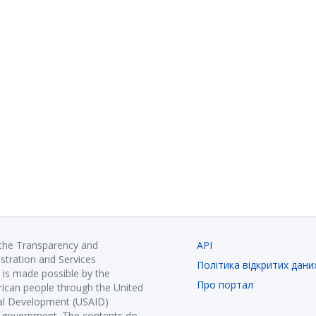
 the Transparency and
API
istration and Services
Політика відкритих дани
is made possible by the
Про портал
ican people through the United
nal Development (USAID)
K government. The contents do