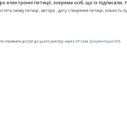
ро електронні петиції, зокрема осіб, що їх підписали, т
істить назву петиції, автора , дату створення петиції, кількість п
те отримати доступ до цього реєстру через
API
(see
Документація API
).