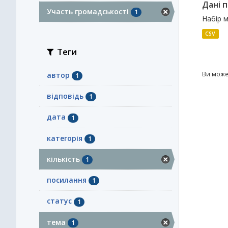
Дані п
Участь громадськості
1
Набір м
CSV
Теги
Ви може
автор
1
відповідь
1
дата
1
категорія
1
кількість
1
посилання
1
статус
1
тема
1