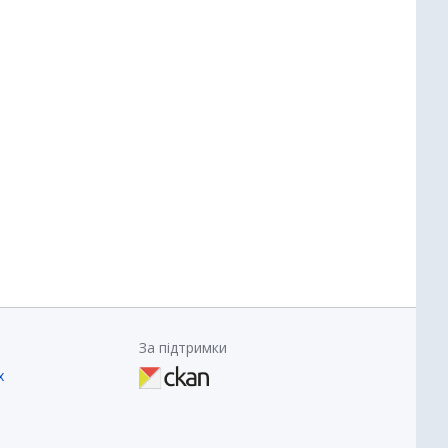
За підтримки
х