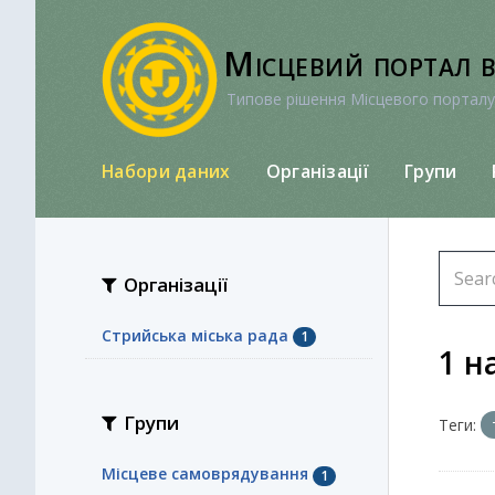
Перейти
до
Місцевий портал 
вмісту
Типове рішення Місцевого порталу
Набори даних
Організації
Групи
Організації
Стрийська міська рада
1
1 н
Групи
Теги:
Місцеве самоврядування
1