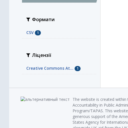
Формати
CSV
1
Ліцензії
Creative Commons At...
1
The website is created within
Accountability in Public Admin
Program/TAPAS. This website 
generous support of the Amer
States Agency for Internatio
alongside UK aid from the U