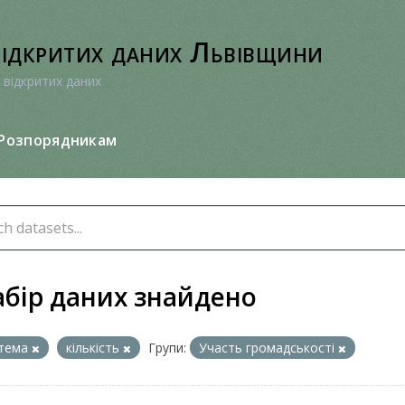
відкритих даних Львівщини
 відкритих даних
Розпорядникам
абір даних знайдено
тема
кількість
Групи:
Участь громадськості