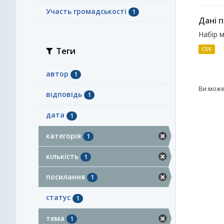
Участь громадськості
1
Дані п
Набір м
Теги
CSV
автор
1
Ви може
відповідь
1
дата
1
категорія
1
кількість
1
посилання
1
статус
1
тема
1