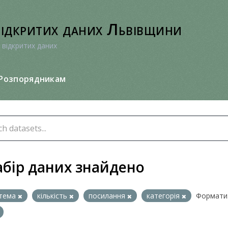
відкритих даних Львівщини
 відкритих даних
Розпорядникам
абір даних знайдено
тема
кількість
посилання
категорія
Формати