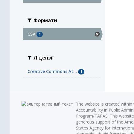
Формати
CSV
1
Ліцензії
Creative Commons At...
1
The website is created within
Accountability in Public Admin
Program/TAPAS. This website 
generous support of the Amer
States Agency for Internatio
alongside UK aid from the U