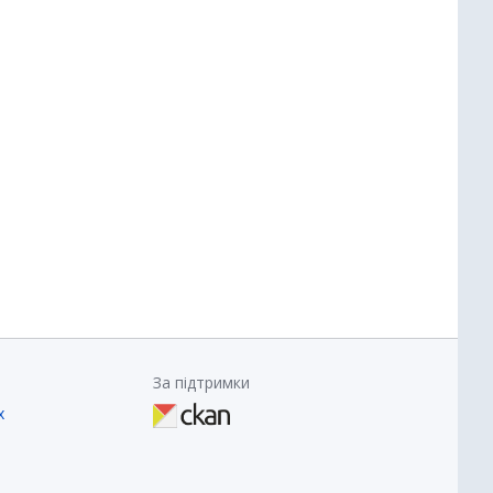
За підтримки
х