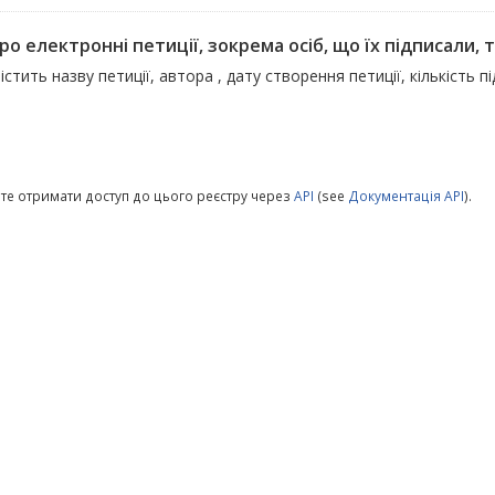
ро електронні петиції, зокрема осіб, що їх підписали, т
істить назву петиції, автора , дату створення петиції, кількість п
те отримати доступ до цього реєстру через
API
(see
Документація API
).