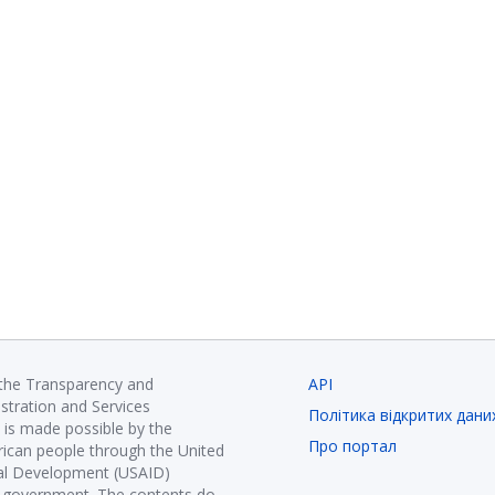
 the Transparency and
API
istration and Services
Політика відкритих дани
is made possible by the
Про портал
ican people through the United
nal Development (USAID)
K government. The contents do