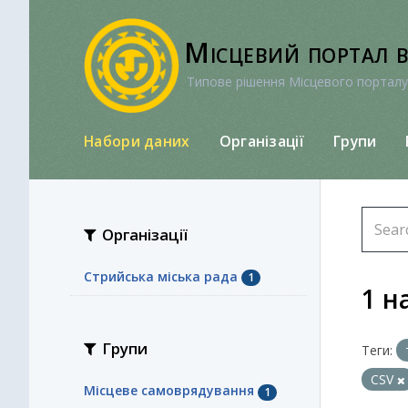
Перейти
до
Місцевий портал 
вмісту
Типове рішення Місцевого порталу
Набори даних
Організації
Групи
Організації
Стрийська міська рада
1
1 н
Групи
Теги:
CSV
Місцеве самоврядування
1