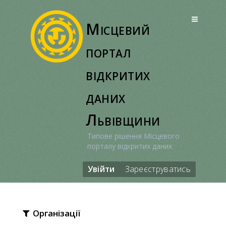
Перейти
до
Місцевий
вмісту
портал
відкритих
даних
Львівщини
Типове рішення Місцевого
порталу відкритих даних
Увійти
Зареєструватись
Організації