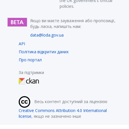
the UK government’s official
policies.
Якщо ви маєте зауваження або пропозиції,
будь ласка, напишіть нам:
data@loda.gov.ua
API
Політика відкритих даних
Про портал
За підтримки
Весь контент доступний за ліцензією
Creative Commons Attribution 4.0 International
license
, якщо не зазначено інше