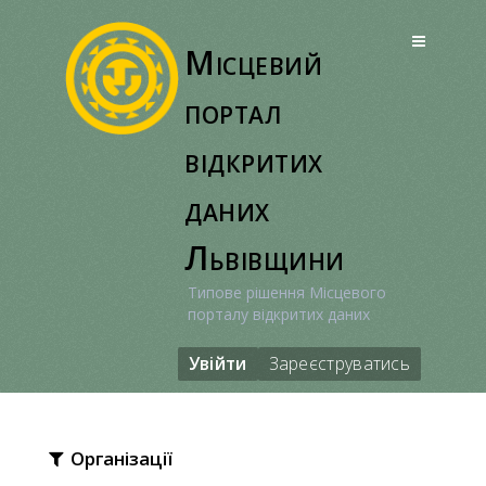
Перейти
до
Місцевий
вмісту
портал
відкритих
даних
Львівщини
Типове рішення Місцевого
порталу відкритих даних
Увійти
Зареєструватись
Організації