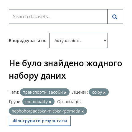
Впорядкувати по
Не було знайдено жодного
набору даних
Теги:
транспортні засоби
Ліцензії:
cc-by
Групи:
municipality
Організації :
hepbohorpadcbka-micbka-rpomada
Фільтрувати результати