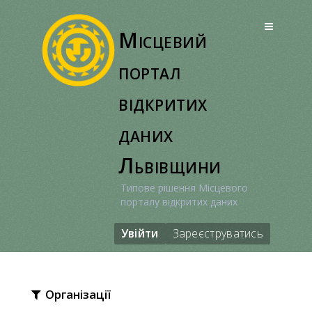
Перейти
до
Місцевий
вмісту
портал
відкритих
даних
Львівщини
Типове рішення Місцевого
порталу відкритих даних
Увійти
Зареєструватись
Організації