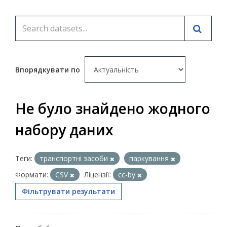
Впорядкувати по
Не було знайдено жодного
набору даних
Теги:
транспортні засоби
паркування
Формати:
CSV
Ліцензії:
cc-by
Фільтрувати результати