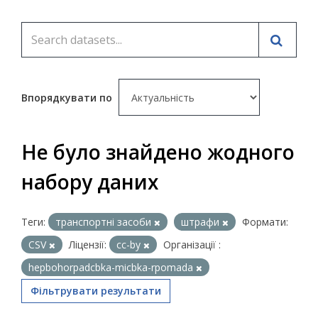
Впорядкувати по
Не було знайдено жодного
набору даних
Теги:
транспортні засоби
штрафи
Формати:
CSV
Ліцензії:
cc-by
Організації :
hepbohorpadcbka-micbka-rpomada
Фільтрувати результати