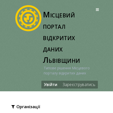
Перейти
до
Місцевий
вмісту
портал
відкритих
даних
Львівщини
Типове рішення Місцевого
порталу відкритих даних
Увійти
Зареєструватись
Організації