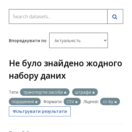
Впорядкувати по
Не було знайдено жодного
набору даних
Теги:
транспортні засоби
штрафи
порушення
Формати:
CSV
Ліцензії:
cc-by
Фільтрувати результати