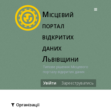
Перейти
до
Місцевий
вмісту
портал
відкритих
даних
Львівщини
Типове рішення Місцевого
порталу відкритих даних
Увійти
Зареєструватись
Організації