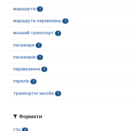
маршрути
1
маршрути перевезень
1
міський транспорт
1
пасажири
1
пасажирів
1
перевезення
1
перелік
1
транпортні засоби
1
Формати
CSV
3