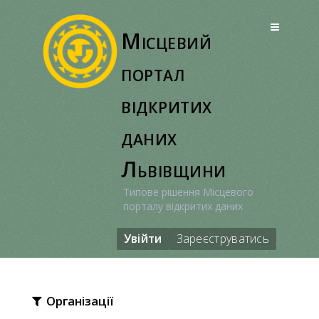
Перейти
до
Місцевий
вмісту
портал
відкритих
даних
Львівщини
Типове рішення Місцевого
порталу відкритих даних
Увійти
Зареєструватись
Організації