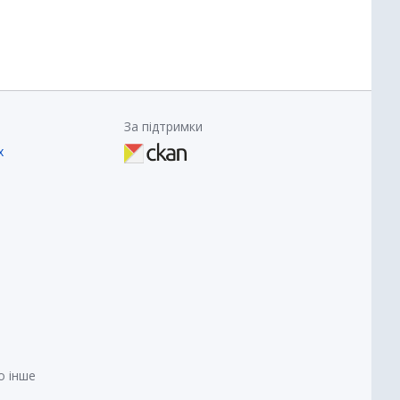
За підтримки
х
о інше