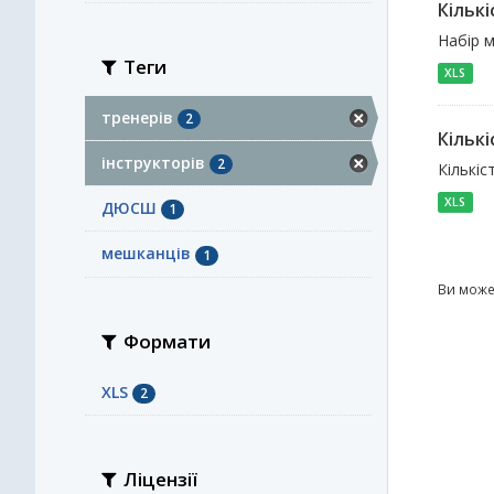
Кількі
Набір м
Теги
XLS
тренерів
2
Кількі
інструкторів
2
Кількіс
XLS
ДЮСШ
1
мешканців
1
Ви може
Формати
XLS
2
Ліцензії