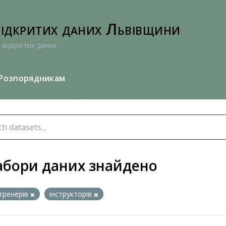
відкритих даних Львівщини
 відкритих даних
Розпорядникам
абори даних знайдено
тренерів
інструкторів