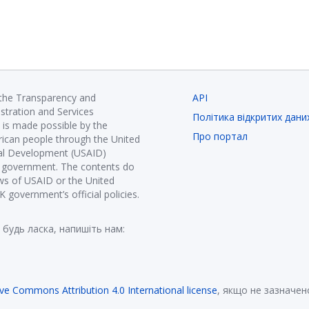
 the Transparency and
API
istration and Services
Політика відкритих дани
is made possible by the
Про портал
ican people through the United
nal Development (USAID)
K government. The contents do
ews of USAID or the United
government’s official policies.
 будь ласка, напишіть нам:
ive Commons Attribution 4.0 International license
, якщо не зазначен