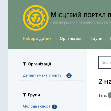
Перейти
до
Місцевий портал 
вмісту
Типове рішення Місцевого порталу
Набори даних
Організації
Групи
Організації
Департамент спорту,...
2
2 н
Групи
Теги:
Молодь i спорт
2