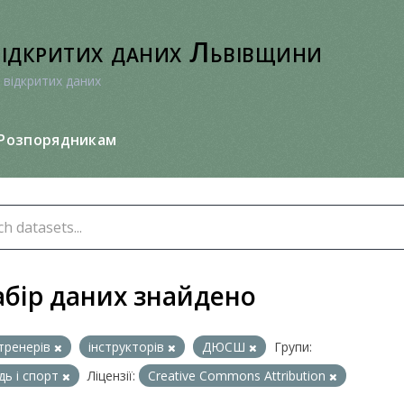
відкритих даних Львівщини
 відкритих даних
Розпорядникам
абір даних знайдено
тренерів
інструкторів
ДЮСШ
Групи:
ь i спорт
Ліцензії:
Creative Commons Attribution