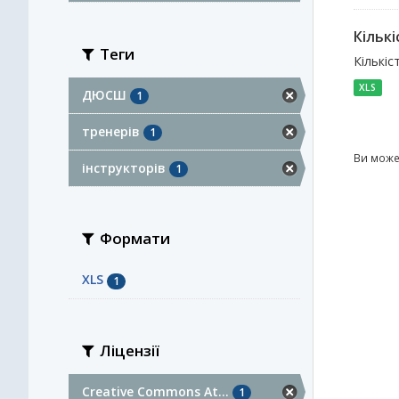
Кількі
Теги
Кількіс
XLS
ДЮСШ
1
тренерів
1
Ви може
інструкторів
1
Формати
XLS
1
Ліцензії
Creative Commons At...
1