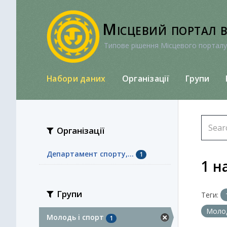
Перейти
до
Місцевий портал 
вмісту
Типове рішення Місцевого порталу
Набори даних
Організації
Групи
Організації
Департамент спорту,...
1
1 н
Групи
Теги:
Молод
Молодь i спорт
1