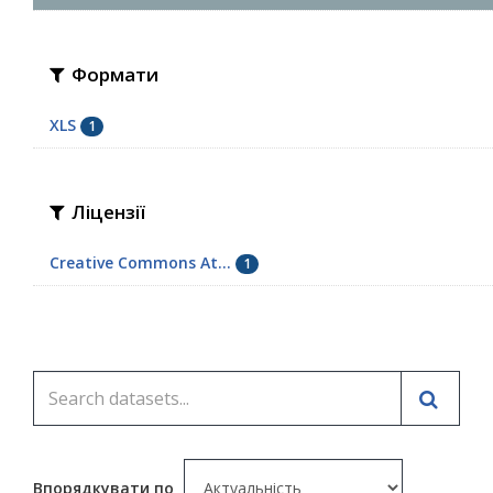
Формати
XLS
1
Ліцензії
Creative Commons At...
1
Впорядкувати по