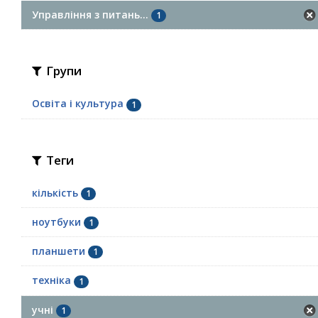
Управління з питань...
1
Групи
Освіта і культура
1
Теги
кількість
1
ноутбуки
1
планшети
1
техніка
1
учні
1