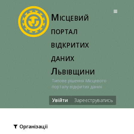
Перейти
до
Місцевий
вмісту
портал
відкритих
даних
Львівщини
Типове рішення Місцевого
порталу відкритих даних
Увійти
Зареєструватись
Організації