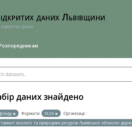
відкритих даних Львівщини
 відкритих даних
Розпорядникам
абір даних знайдено
фонду
Формати:
XLSX
Організації :
тамент екології та природних ресурсів Львівської обласної держа