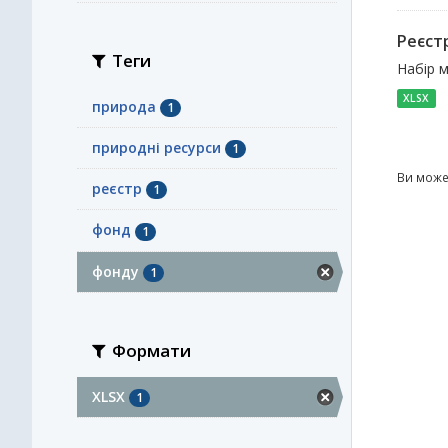
Реєстр
Теги
Набір м
XLSX
природа
1
природні ресурси
1
Ви може
реєстр
1
фонд
1
фонду
1
Формати
XLSX
1