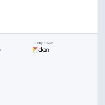
За підтримки
х