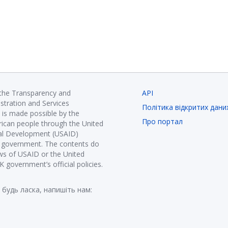
 the Transparency and
API
istration and Services
Політика відкритих дани
is made possible by the
Про портал
ican people through the United
nal Development (USAID)
K government. The contents do
ews of USAID or the United
government’s official policies.
 будь ласка, напишіть нам: