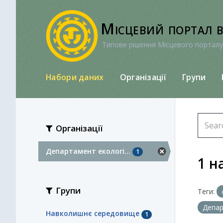
Перейти
до
Місцевий портал 
вмісту
Типове рішення Місцевого порталу
Набори даних
Організації
Групи
Організації
Департамент екологі...
1
1 н
Групи
Теги:
Депар
Навколишнє середовище
1