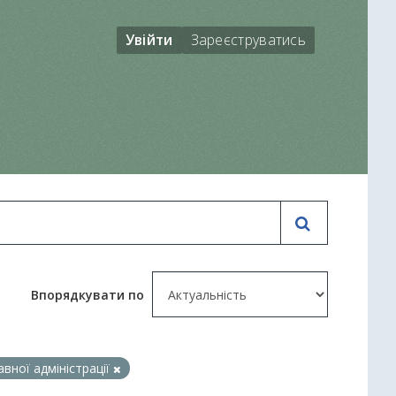
Увійти
Зареєструватись
Впорядкувати по
вної адміністрації