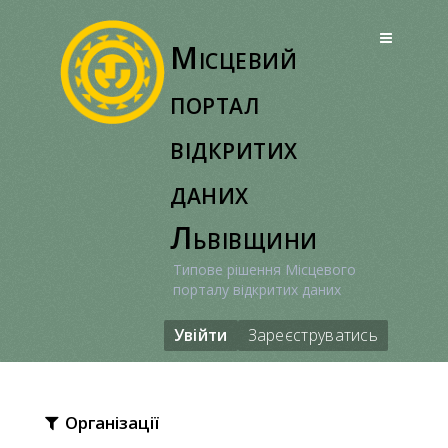
Перейти
до
Місцевий
вмісту
портал
відкритих
даних
Львівщини
Типове рішення Місцевого
порталу відкритих даних
Увійти
Зареєструватись
Організації