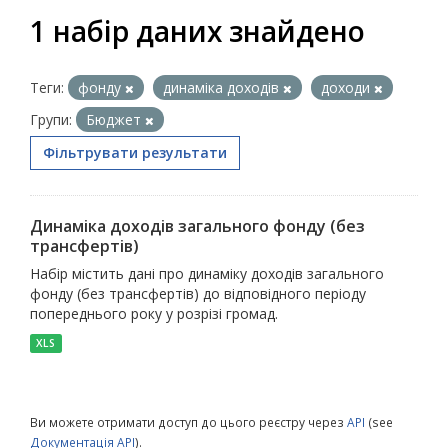
1 набір даних знайдено
Теги:
фонду
динаміка доходів
доходи
Групи:
Бюджет
Фільтрувати результати
Динаміка доходів загального фонду (без
трансфертів)
Набір містить дані про динаміку доходів загального
фонду (без трансфертів) до відповідного періоду
попереднього року у розрізі громад.
XLS
Ви можете отримати доступ до цього реєстру через
API
(see
Документація API
).