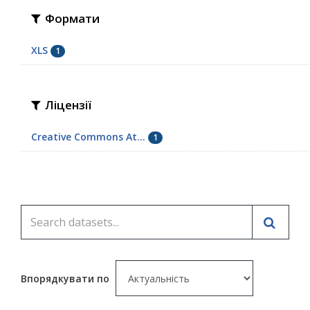
Формати
XLS
1
Ліцензії
Creative Commons At...
1
Впорядкувати по