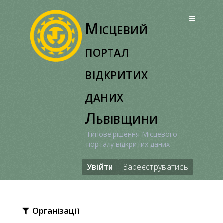
Перейти
до
Місцевий
вмісту
портал
відкритих
даних
Львівщини
Типове рішення Місцевого
порталу відкритих даних
Увійти
Зареєструватись
Організації