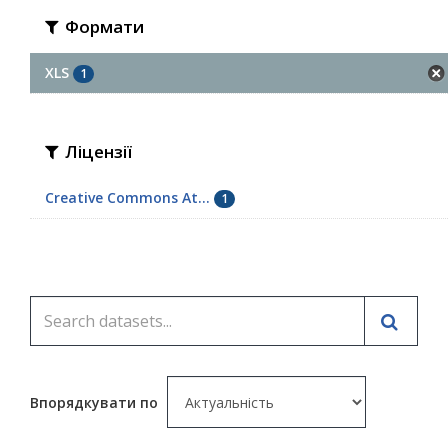
Формати
XLS
1
Ліцензії
Creative Commons At...
1
Впорядкувати по