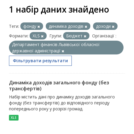
1 набір даних знайдено
Теги:
фонду
динаміка доходів
доходи
Формати:
XLS
Групи:
Бюджет
Організації :
Департамент фінансів Львівської обласної
державної адміністрації
Фільтрувати результати
Динаміка доходів загального фонду (без
трансфертів)
Набір містить дані про динаміку доходів загального
фонду (без трансфертів) до відповідного періоду
попереднього року у розрізі громад.
XLS