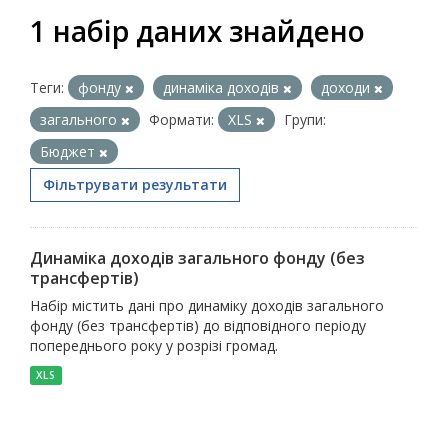
1 набір даних знайдено
Теги:
фонду
динаміка доходів
доходи
загального
Формати:
XLS
Групи:
Бюджет
Фільтрувати результати
Динаміка доходів загального фонду (без
трансфертів)
Набір містить дані про динаміку доходів загального
фонду (без трансфертів) до відповідного періоду
попереднього року у розрізі громад.
XLS