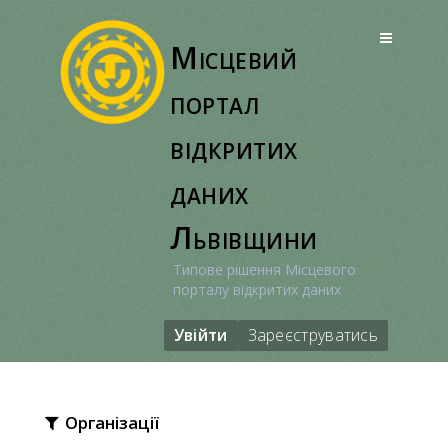
Перейти
до
Місцевий
вмісту
портал
відкритих
даних
Львівщини
Типове рішення Місцевого
порталу відкритих даних
Увійти
Зареєструватись
Організації