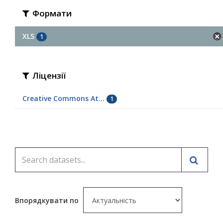
Формати
XLS
1
Ліцензії
Creative Commons At...
1
Впорядкувати по