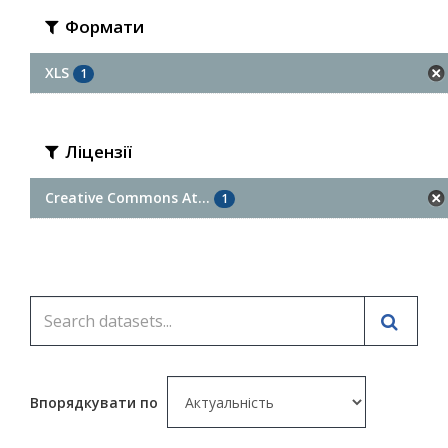
Формати
XLS
1
Ліцензії
Creative Commons At...
1
Впорядкувати по