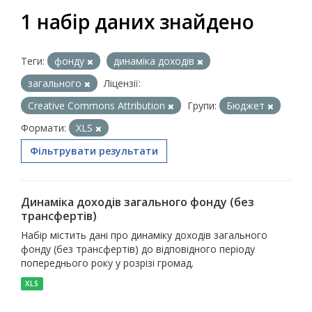
1 набір даних знайдено
Теги:
фонду
динаміка доходів
загального
Ліцензії:
Creative Commons Attribution
Групи:
Бюджет
Формати:
XLS
Фільтрувати результати
Динаміка доходів загального фонду (без
трансфертів)
Набір містить дані про динаміку доходів загального
фонду (без трансфертів) до відповідного періоду
попереднього року у розрізі громад.
XLS