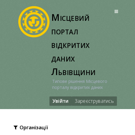
Перейти
до
Місцевий
вмісту
портал
відкритих
даних
Львівщини
Типове рішення Місцевого
порталу відкритих даних
Увійти
Зареєструватись
Організації