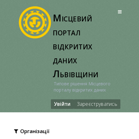
Перейти
до
Місцевий
вмісту
портал
відкритих
даних
Львівщини
Типове рішення Місцевого
порталу відкритих даних
Увійти
Зареєструватись
Організації