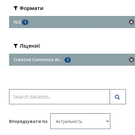
Формати
XLS
1
Ліцензії
Creative Commons At...
1
Впорядкувати по