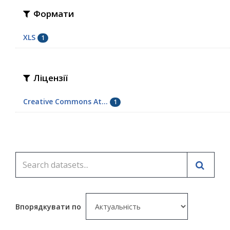
Формати
XLS
1
Ліцензії
Creative Commons At...
1
Впорядкувати по