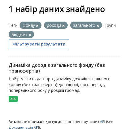
1 набір даних знайдено
Теги:
фонду
доходи
загального
Групи:
Бюджет
Фільтрувати результати
Динаміка доходів загального фонду (без
трансфертів)
Набір містить дані про динаміку доходів загального
фонду (без трансфертів) до відповідного періоду
попереднього року у розрізі громад.
XLS
Ви можете отримати доступ до цього реєстру через
API
(see
Документація API
).