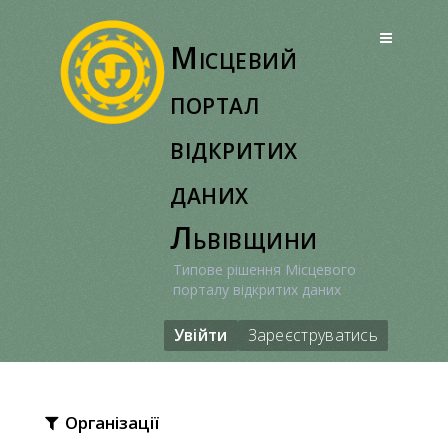
Перейти
до
Місцевий
вмісту
портал
відкритих
даних
Львівщини
Типове рішення Місцевого
порталу відкритих даних
Увійти
Зареєструватись
Організації