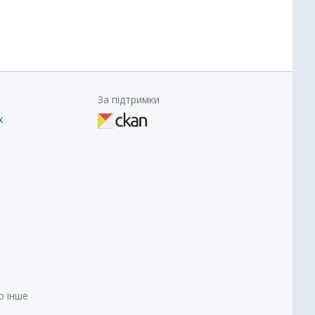
За підтримки
х
о інше