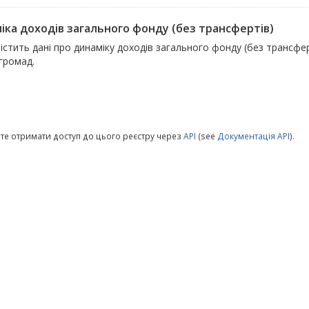
іка доходів загального фонду (без трансфертів)
істить дані про динаміку доходів загального фонду (без трансфер
 громад.
те отримати доступ до цього реєстру через
API
(see
Документація API
).