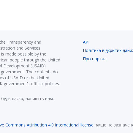
 the Transparency and
API
istration and Services
Політика відкритих дани
is made possible by the
Про портал
ican people through the United
nal Development (USAID)
K government. The contents do
ews of USAID or the United
government’s official policies.
 будь ласка, напишіть нам:
ive Commons Attribution 4.0 International license
, якщо не зазначен