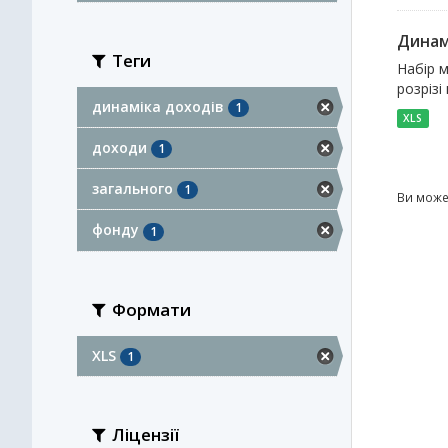
Динам
Теги
Набір м
розрізі
динаміка доходів
1
XLS
доходи
1
загального
1
Ви може
фонду
1
Формати
XLS
1
Ліцензії