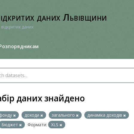
відкритих даних Львівщини
 відкритих даних
Розпорядникам
абір даних знайдено
фонду
доходи
загального
динаміка доходів
Бюджет
Формати:
XLS