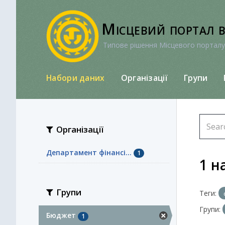
Перейти
до
Місцевий портал 
вмісту
Типове рішення Місцевого порталу
Набори даних
Організації
Групи
Організації
Департамент фінансі...
1
1 н
Групи
Теги:
Групи:
Бюджет
1