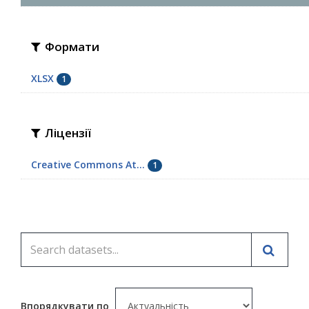
Формати
XLSX
1
Ліцензії
Creative Commons At...
1
Впорядкувати по