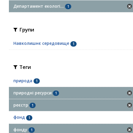
Департамент екологі...
1
Групи
Навколишнє середовище
1
Теги
природа
1
природні ресурси
1
реєстр
1
фонд
1
фонду
1