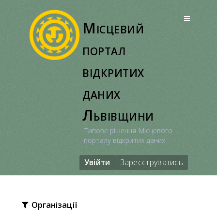
Перейти
до
Місцевий
вмісту
портал
відкритих
даних
Львівщини
Типове рішення Місцевого
порталу відкритих даних
Увійти
Зареєструватись
Організації