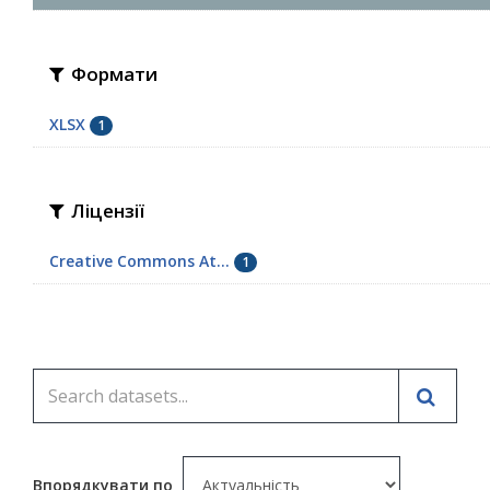
Формати
XLSX
1
Ліцензії
Creative Commons At...
1
Впорядкувати по