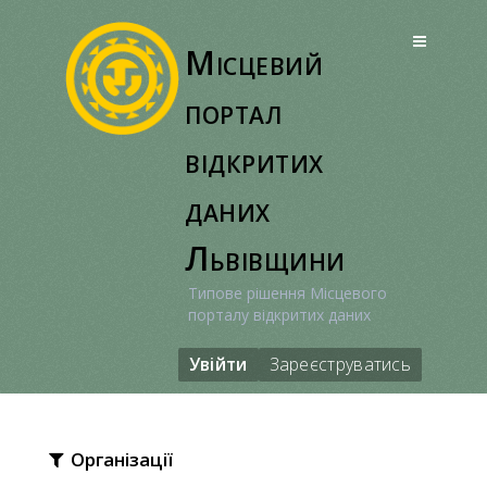
Перейти
до
Місцевий
вмісту
портал
відкритих
даних
Львівщини
Типове рішення Місцевого
порталу відкритих даних
Увійти
Зареєструватись
Організації