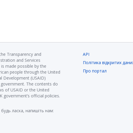
 the Transparency and
API
istration and Services
Політика відкритих дани
is made possible by the
Про портал
ican people through the United
nal Development (USAID)
K government. The contents do
ews of USAID or the United
government’s official policies.
 будь ласка, напишіть нам: