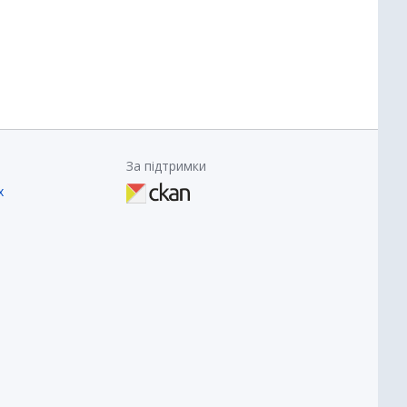
За підтримки
х