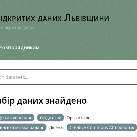
відкритих даних Львівщини
 відкритих даних
Розпорядникам
абір даних знайдено
фінансування
бюджет
Організації :
нська міська рада
Ліцензії:
Creative Commons Attribution