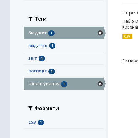
Перелі
Теги
Набір м
виконан
бюджет
1
CSV
видатки
1
звіт
1
Ви може
паспорт
1
фінансування
1
Формати
CSV
1