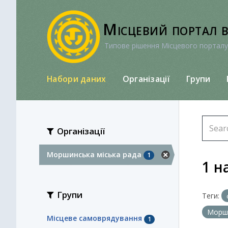
Перейти
до
Місцевий портал 
вмісту
Типове рішення Місцевого порталу
Набори даних
Організації
Групи
Організації
Моршинська міська рада
1
1 н
Групи
Теги:
Морши
Місцеве самоврядування
1