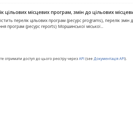
к цільових місцевих програм, змін до цільових місцевих
істить перелік цільових програм (ресурс programs), перелік змін 
ня програм (ресурс reports) Моршинської міської...
те отримати доступ до цього реєстру через
API
(see
Документація API
).