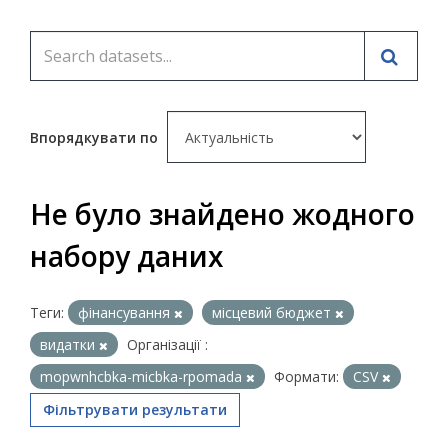
Впорядкувати по
Не було знайдено жодного
набору даних
Теги:
фінансування
місцевий бюджет
видатки
Організації :
mopwnhcbka-micbka-rpomada
Формати:
CSV
Фільтрувати результати