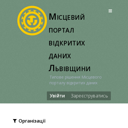
Перейти
до
Місцевий
вмісту
портал
відкритих
даних
Львівщини
Типове рішення Місцевого
порталу відкритих даних
Увійти
Зареєструватись
Організації