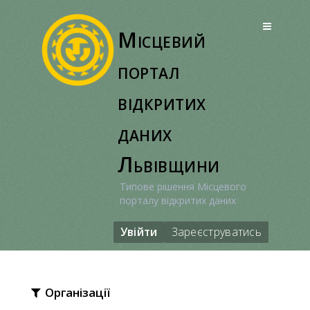
Перейти
до
Місцевий
вмісту
портал
відкритих
даних
Львівщини
Типове рішення Місцевого
порталу відкритих даних
Увійти
Зареєструватись
Організації