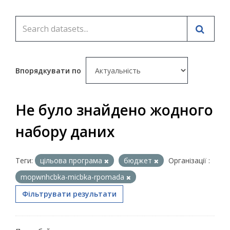
Впорядкувати по
Не було знайдено жодного
набору даних
Теги:
цільова програма
бюджет
Організації :
mopwnhcbka-micbka-rpomada
Фільтрувати результати