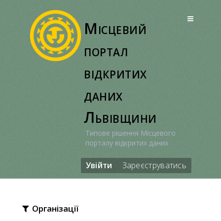
Перейти
до
Місцевий
вмісту
портал
відкритих
даних
Львівщини
Типове рішення Місцевого
порталу відкритих даних
Увійти
Зареєструватись
Організації