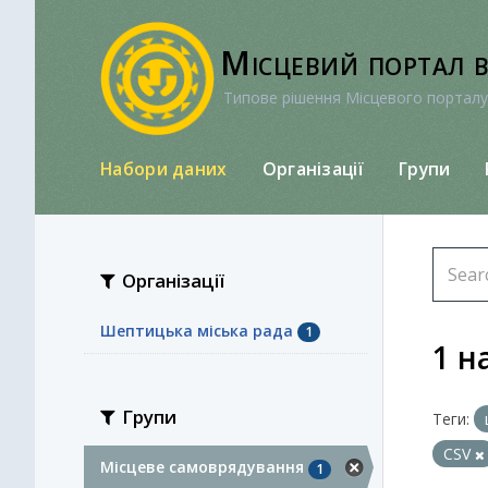
Перейти
до
Місцевий портал 
вмісту
Типове рішення Місцевого порталу
Набори даних
Організації
Групи
Організації
Шептицька міська рада
1
1 н
Групи
Теги:
CSV
Місцеве самоврядування
1