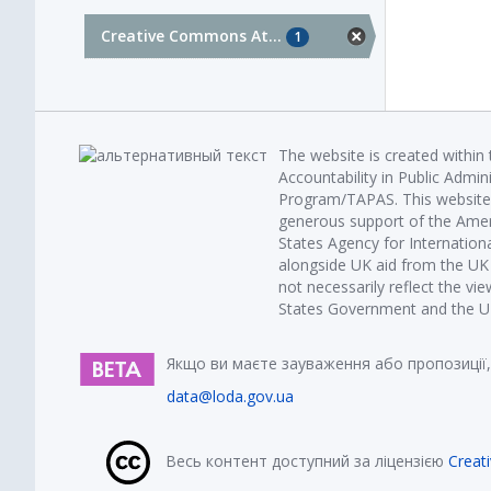
Creative Commons At...
1
The website is created within
Accountability in Public Admin
Program/TAPAS. This website 
generous support of the Amer
States Agency for Internatio
alongside UK aid from the U
not necessarily reflect the vi
States Government and the UK 
Якщо ви маєте зауваження або пропозиції,
data@loda.gov.ua
Весь контент доступний за ліцензією
Creat