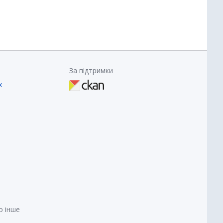
За підтримки
х
о інше