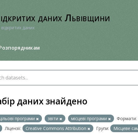
відкритих даних Львівщини
 відкритих даних
Розпорядникам
абір даних знайдено
цільові програми
звіти
місцеві програми
Формати:
Ліцензії:
Creative Commons Attribution
Групи:
Місцеве са