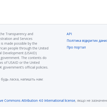
 the Transparency and
API
istration and Services
Політика відкритих дани
is made possible by the
Про портал
ican people through the United
nal Development (USAID)
K government. The contents do
ews of USAID or the United
government’s official policies.
 будь ласка, напишіть нам:
ive Commons Attribution 4.0 International license
, якщо не зазначен