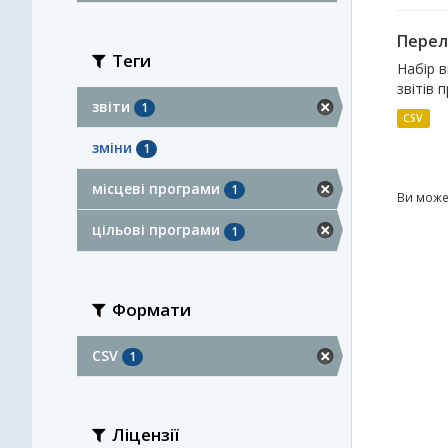
Перелі
Теги
Набір в
звітів 
звіти
1
CSV
зміни
1
місцеві програми
1
Ви може
цільові програми
1
Формати
CSV
1
Ліцензії