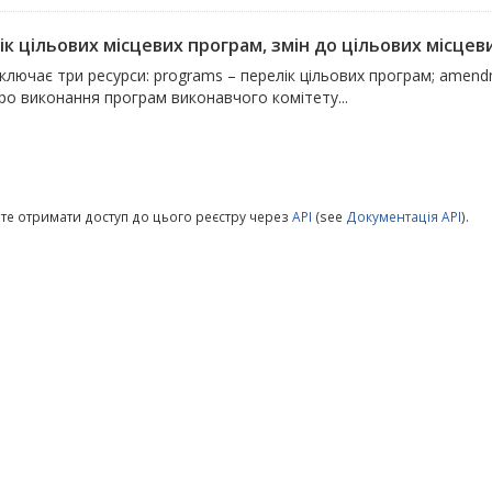
к цільових місцевих програм, змін до цільових місцевих
ключає три ресурси: programs – перелік цільових програм; amendm
про виконання програм виконавчого комітету...
те отримати доступ до цього реєстру через
API
(see
Документація API
).