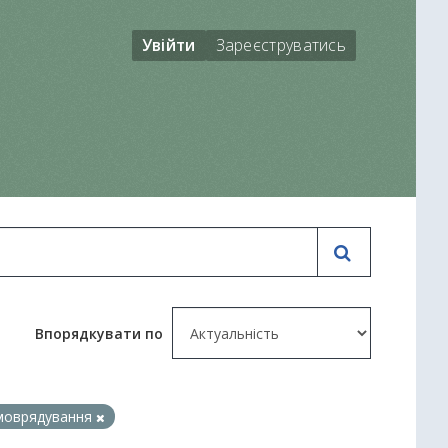
Увійти
Зареєструватись
Впорядкувати по
моврядування