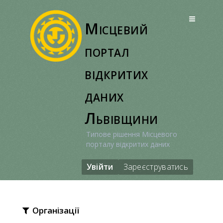
Перейти
до
Місцевий
вмісту
портал
відкритих
даних
Львівщини
Типове рішення Місцевого
порталу відкритих даних
Увійти
Зареєструватись
Організації